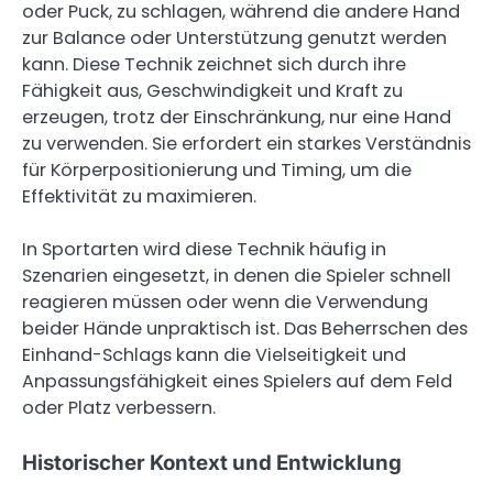
oder Puck, zu schlagen, während die andere Hand
zur Balance oder Unterstützung genutzt werden
kann. Diese Technik zeichnet sich durch ihre
Fähigkeit aus, Geschwindigkeit und Kraft zu
erzeugen, trotz der Einschränkung, nur eine Hand
zu verwenden. Sie erfordert ein starkes Verständnis
für Körperpositionierung und Timing, um die
Effektivität zu maximieren.
In Sportarten wird diese Technik häufig in
Szenarien eingesetzt, in denen die Spieler schnell
reagieren müssen oder wenn die Verwendung
beider Hände unpraktisch ist. Das Beherrschen des
Einhand-Schlags kann die Vielseitigkeit und
Anpassungsfähigkeit eines Spielers auf dem Feld
oder Platz verbessern.
Historischer Kontext und Entwicklung