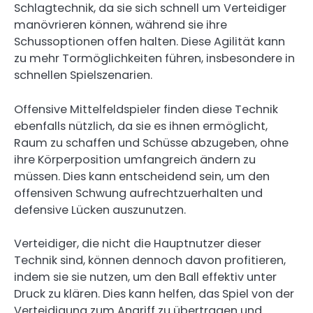
Schlagtechnik, da sie sich schnell um Verteidiger
manövrieren können, während sie ihre
Schussoptionen offen halten. Diese Agilität kann
zu mehr Tormöglichkeiten führen, insbesondere in
schnellen Spielszenarien.
Offensive Mittelfeldspieler finden diese Technik
ebenfalls nützlich, da sie es ihnen ermöglicht,
Raum zu schaffen und Schüsse abzugeben, ohne
ihre Körperposition umfangreich ändern zu
müssen. Dies kann entscheidend sein, um den
offensiven Schwung aufrechtzuerhalten und
defensive Lücken auszunutzen.
Verteidiger, die nicht die Hauptnutzer dieser
Technik sind, können dennoch davon profitieren,
indem sie sie nutzen, um den Ball effektiv unter
Druck zu klären. Dies kann helfen, das Spiel von der
Verteidigung zum Angriff zu übertragen und