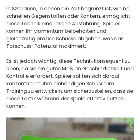
In Szenarien, in denen die Zeit begrenzt ist, wie bei
schnellen Gegenstößen oder Kontern, ermöglicht
diese Technik eine rasche Ausführung. Spieler
können ihr Momentum beibehalten und
gleichzeitig präzise Schüsse abgeben, was das
Torschuss-Potenzial maximiert.
Es ist jedoch wichtig, diese Technik konsequent zu
üben, da sie ein gutes Maß an Geschicklichkeit und
Kontrolle erfordert. Spieler sollten sich darauf
konzentrieren, ihre einhändigen Schüsse im
Training zu entwickeln, um sicherzustellen, dass sie
diese Taktik während der Spiele effektiv nutzen
können.