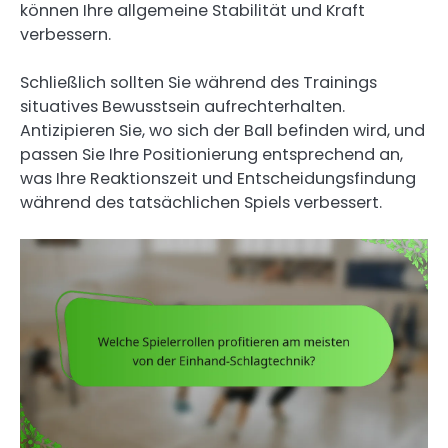
können Ihre allgemeine Stabilität und Kraft
verbessern.
Schließlich sollten Sie während des Trainings
situatives Bewusstsein aufrechterhalten.
Antizipieren Sie, wo sich der Ball befinden wird, und
passen Sie Ihre Positionierung entsprechend an,
was Ihre Reaktionszeit und Entscheidungsfindung
während des tatsächlichen Spiels verbessert.