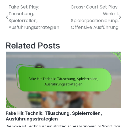
Fake Set Play:
Cross-Court Set Play:
Post
Täuschung,
Winkel,
navigation
Spielerrollen,
Spielerpositionierung,
Ausführungsstrategien
Offensive Ausführung
Related Posts
Fake Hit Technik: Täuschung, Spielerrollen,
Ausführungsstrategien
Die Fake Hit Technik ist ein strategisches Manöver im Sport, das