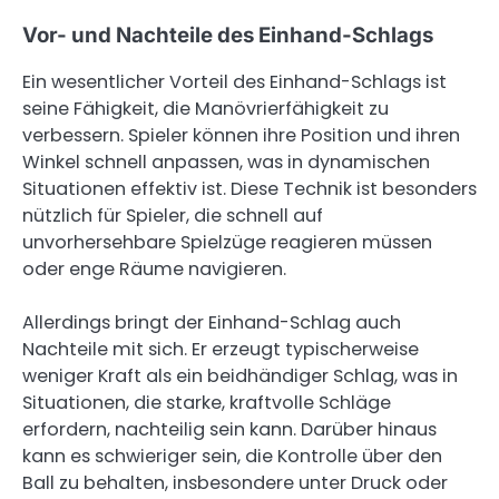
Vor- und Nachteile des Einhand-Schlags
Ein wesentlicher Vorteil des Einhand-Schlags ist
seine Fähigkeit, die Manövrierfähigkeit zu
verbessern. Spieler können ihre Position und ihren
Winkel schnell anpassen, was in dynamischen
Situationen effektiv ist. Diese Technik ist besonders
nützlich für Spieler, die schnell auf
unvorhersehbare Spielzüge reagieren müssen
oder enge Räume navigieren.
Allerdings bringt der Einhand-Schlag auch
Nachteile mit sich. Er erzeugt typischerweise
weniger Kraft als ein beidhändiger Schlag, was in
Situationen, die starke, kraftvolle Schläge
erfordern, nachteilig sein kann. Darüber hinaus
kann es schwieriger sein, die Kontrolle über den
Ball zu behalten, insbesondere unter Druck oder