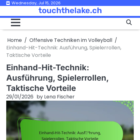
Skip
Wednesday, Jul 15, 2026
touchthelake.ch
to
content
Home
Offensive Techniken im Volleyball
Einhand-Hit-Technik: Ausführung, Spielerrollen,
Taktische Vorteile
Einhand-Hit-Technik:
Ausführung, Spielerrollen,
Taktische Vorteile
29/01/2026
by
Lena Fischer