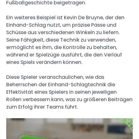
Fußballgeschichte beigetragen.
Ein weiteres Beispiel ist Kevin De Bruyne, der den
Einhand-Schlag nutzt, um präzise Pässe und
Schüsse aus verschiedenen Winkeln zu liefern.
Seine Fähigkeit, diese Technik zu verwenden,
ermöglicht es ihm, die Kontrolle zu behalten,
während er Spielzüge ausführt, die den Verlauf
eines Spiels verändern können.
Diese Spieler veranschaulichen, wie das
Beherrschen der Einhand-Schlagtechnik die
Effektivität eines Spielers in seinen jeweiligen
Rollen verbessern kann, was zu größeren Beiträgen
zum Erfolg ihrer Teams führt.