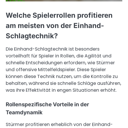
Welche Spielerrollen profitieren
am meisten von der Einhand-
Schlagtechnik?
Die Einhand-Schlagtechnik ist besonders
vorteilhaft für Spieler in Rollen, die Agilität und
schnelle Entscheidungen erfordern, wie Stürmer
und offensive Mittelfeldspieler. Diese Spieler
können diese Technik nutzen, um die Kontrolle zu
behalten, während sie schnelle Schläge ausführen,
was ihre Effektivität in engen Situationen erhöht.
Rollenspezifische Vorteile in der
Teamdynamik
Stürmer profitieren erheblich von der Einhand-