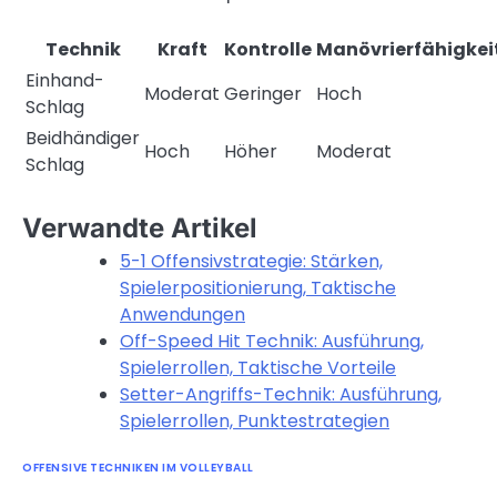
Technik
Kraft
Kontrolle
Manövrierfähigkei
Einhand-
Moderat
Geringer
Hoch
Schlag
Beidhändiger
Hoch
Höher
Moderat
Schlag
Verwandte Artikel
5-1 Offensivstrategie: Stärken,
Spielerpositionierung, Taktische
Anwendungen
Off-Speed Hit Technik: Ausführung,
Spielerrollen, Taktische Vorteile
Setter-Angriffs-Technik: Ausführung,
Spielerrollen, Punktestrategien
OFFENSIVE TECHNIKEN IM VOLLEYBALL