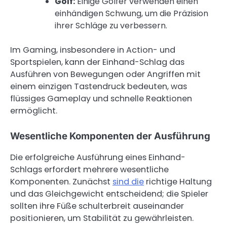
Golf:
Einige Golfer verwenden einen
einhändigen Schwung, um die Präzision
ihrer Schläge zu verbessern.
Im Gaming, insbesondere in Action- und
Sportspielen, kann der Einhand-Schlag das
Ausführen von Bewegungen oder Angriffen mit
einem einzigen Tastendruck bedeuten, was
flüssiges Gameplay und schnelle Reaktionen
ermöglicht.
Wesentliche Komponenten der Ausführung
Die erfolgreiche Ausführung eines Einhand-
Schlags erfordert mehrere wesentliche
Komponenten. Zunächst
sind die
richtige Haltung
und das Gleichgewicht entscheidend; die Spieler
sollten ihre Füße schulterbreit auseinander
positionieren, um Stabilität zu gewährleisten.