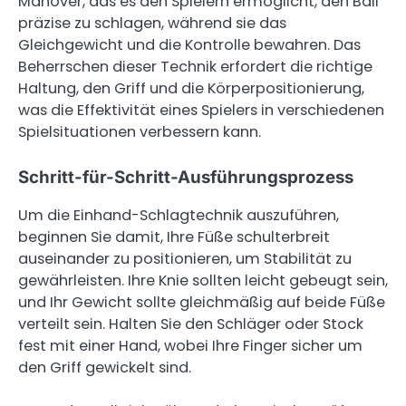
Manöver, das es den Spielern ermöglicht, den Ball
präzise zu schlagen, während sie das
Gleichgewicht und die Kontrolle bewahren. Das
Beherrschen dieser Technik erfordert die richtige
Haltung, den Griff und die Körperpositionierung,
was die Effektivität eines Spielers in verschiedenen
Spielsituationen verbessern kann.
Schritt-für-Schritt-Ausführungsprozess
Um die Einhand-Schlagtechnik auszuführen,
beginnen Sie damit, Ihre Füße schulterbreit
auseinander zu positionieren, um Stabilität zu
gewährleisten. Ihre Knie sollten leicht gebeugt sein,
und Ihr Gewicht sollte gleichmäßig auf beide Füße
verteilt sein. Halten Sie den Schläger oder Stock
fest mit einer Hand, wobei Ihre Finger sicher um
den Griff gewickelt sind.