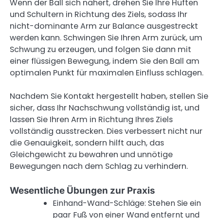
Wenn der Ball sich nähert, drehen Sie Ihre Hüften
und Schultern in Richtung des Ziels, sodass Ihr
nicht-dominante Arm zur Balance ausgestreckt
werden kann. Schwingen Sie Ihren Arm zurück, um
Schwung zu erzeugen, und folgen Sie dann mit
einer flüssigen Bewegung, indem Sie den Ball am
optimalen Punkt für maximalen Einfluss schlagen.
Nachdem Sie Kontakt hergestellt haben, stellen Sie
sicher, dass Ihr Nachschwung vollständig ist, und
lassen Sie Ihren Arm in Richtung Ihres Ziels
vollständig ausstrecken. Dies verbessert nicht nur
die Genauigkeit, sondern hilft auch, das
Gleichgewicht zu bewahren und unnötige
Bewegungen nach dem Schlag zu verhindern.
Wesentliche Übungen zur Praxis
Einhand-Wand-Schläge: Stehen Sie ein
paar Fuß von einer Wand entfernt und