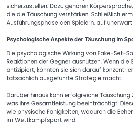
sicherzustellen. Dazu gehören Körpersprache
die die Täuschung verstärken. Schließlich e
Ausführungsphase den Spielern, auf unerwart
Psychologische Aspekte der Täuschung im Sp
Die psychologische Wirkung von Fake-Set-Spiel
Reaktionen der Gegner ausnutzen. Wenn die Spi
antizipiert, könnten sie sich darauf konzentrier
tatsächlich ausgeführte Strategie macht.
Darüber hinaus kann erfolgreiche Täuschung 
was ihre Gesamtleistung beeinträchtigt. Dies
wie physische Fähigkeiten, wodurch die Beher
im Wettkampfsport wird.