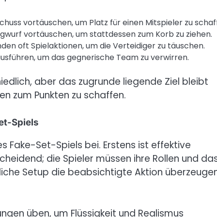
huss vortäuschen, um Platz für einen Mitspieler zu schaf
ngwurf vortäuschen, um stattdessen zum Korb zu ziehen.
n oft Spielaktionen, um die Verteidiger zu täuschen.
usführen, um das gegnerische Team zu verwirren.
edlich, aber das zugrunde liegende Ziel bleibt
en zum Punkten zu schaffen.
et-Spiels
Fake-Set-Spiels bei. Erstens ist effektive
eidend; die Spieler müssen ihre Rollen und da
gliche Setup die beabsichtigte Aktion überzeuge
gungen üben, um Flüssigkeit und Realismus