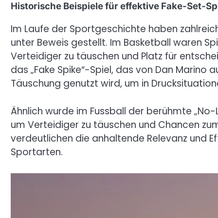
Historische Beispiele für effektive Fake-Set-Sp
Im Laufe der Sportgeschichte haben zahlreich
unter Beweis gestellt. Im Basketball waren Spi
Verteidiger zu täuschen und Platz für entsche
das „Fake Spike“-Spiel, das von Dan Marino au
Täuschung genutzt wird, um in Drucksituation
Ähnlich wurde im Fussball der berühmte „No-L
um Verteidiger zu täuschen und Chancen zum P
verdeutlichen die anhaltende Relevanz und Ef
Sportarten.