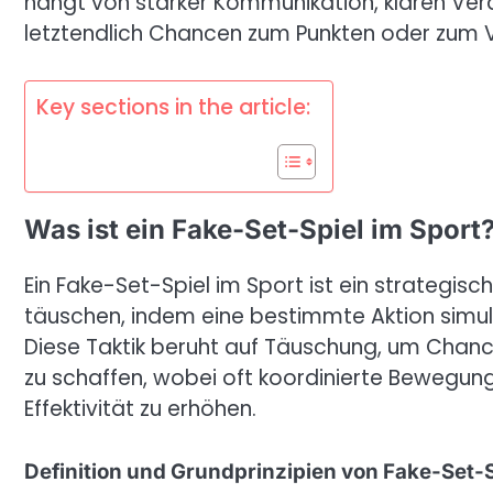
hängt von starker Kommunikation, klaren Vera
letztendlich Chancen zum Punkten oder zum 
Key sections in the article:
Was ist ein Fake-Set-Spiel im Sport
Ein Fake-Set-Spiel im Sport ist ein strategis
täuschen, indem eine bestimmte Aktion simuli
Diese Taktik beruht auf Täuschung, um Cha
zu schaffen, wobei oft koordinierte Bewegunge
Effektivität zu erhöhen.
Definition und Grundprinzipien von Fake-Set-