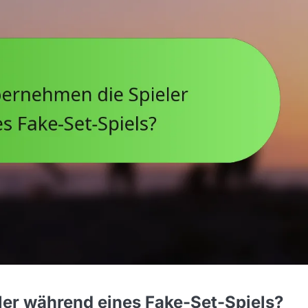
er während eines Fake-Set-Spiels?