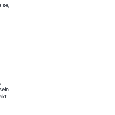
ise,
,
sein
ekt