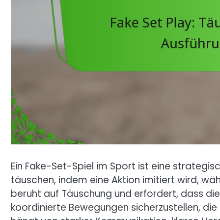
Ein Fake-Set-Spiel im Sport ist eine strategi
täuschen, indem eine Aktion imitiert wird, wä
beruht auf Täuschung und erfordert, dass die
koordinierte Bewegungen sicherzustellen, die i