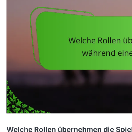
Welche Rollen übernehmen die Spiel