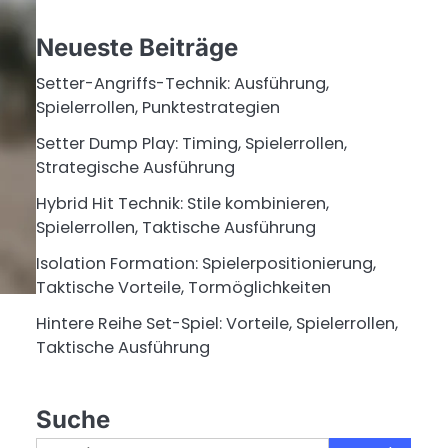
Neueste Beiträge
Setter-Angriffs-Technik: Ausführung,
Spielerrollen, Punktestrategien
Setter Dump Play: Timing, Spielerrollen,
Strategische Ausführung
Hybrid Hit Technik: Stile kombinieren,
Spielerrollen, Taktische Ausführung
Isolation Formation: Spielerpositionierung,
Taktische Vorteile, Tormöglichkeiten
Hintere Reihe Set-Spiel: Vorteile, Spielerrollen,
Taktische Ausführung
Suche