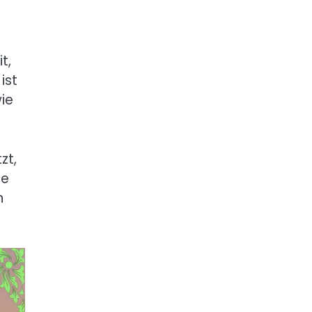
t,
ist
wie
zt,
le
n