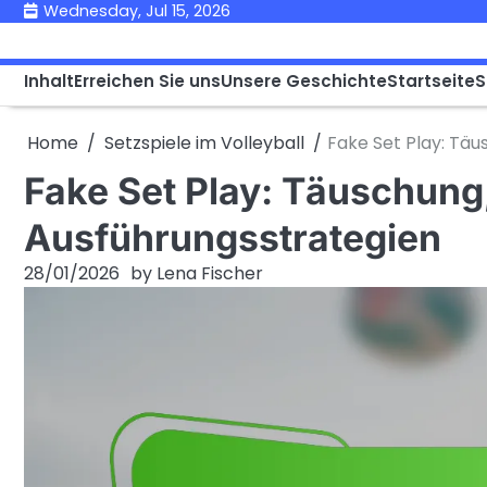
Skip
Wednesday, Jul 15, 2026
to
content
Inhalt
Erreichen Sie uns
Unsere Geschichte
Startseite
S
Home
Setzspiele im Volleyball
Fake Set Play: Täu
Fake Set Play: Täuschung,
Ausführungsstrategien
28/01/2026
by
Lena Fischer