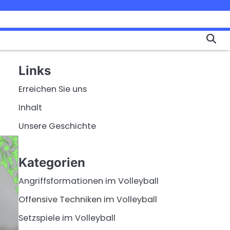
Links
Erreichen Sie uns
Inhalt
Unsere Geschichte
Kategorien
Angriffsformationen im Volleyball
Offensive Techniken im Volleyball
Setzspiele im Volleyball