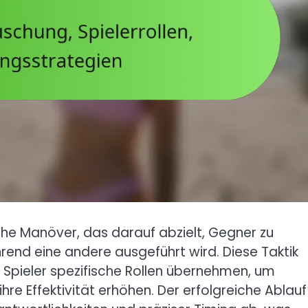
sche Manöver, das darauf abzielt, Gegner zu
hrend eine andere ausgeführt wird. Diese Taktik
 Spieler spezifische Rollen übernehmen, um
hre Effektivität erhöhen. Der erfolgreiche Ablauf