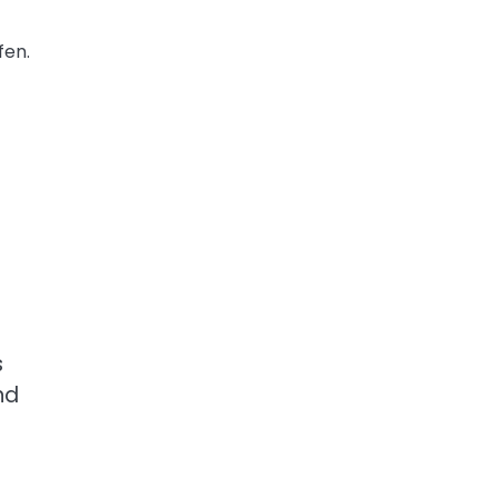
fen.
s
nd