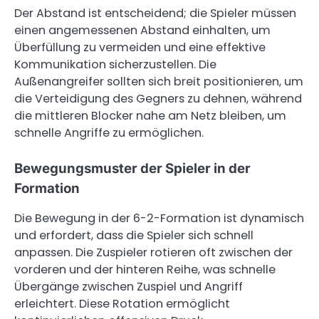
Der Abstand ist entscheidend; die Spieler müssen
einen angemessenen Abstand einhalten, um
Überfüllung zu vermeiden und eine effektive
Kommunikation sicherzustellen. Die
Außenangreifer sollten sich breit positionieren, um
die Verteidigung des Gegners zu dehnen, während
die mittleren Blocker nahe am Netz bleiben, um
schnelle Angriffe zu ermöglichen.
Bewegungsmuster der Spieler in der
Formation
Die Bewegung in der 6-2-Formation ist dynamisch
und erfordert, dass die Spieler sich schnell
anpassen. Die Zuspieler rotieren oft zwischen der
vorderen und der hinteren Reihe, was schnelle
Übergänge zwischen Zuspiel und Angriff
erleichtert. Diese Rotation ermöglicht