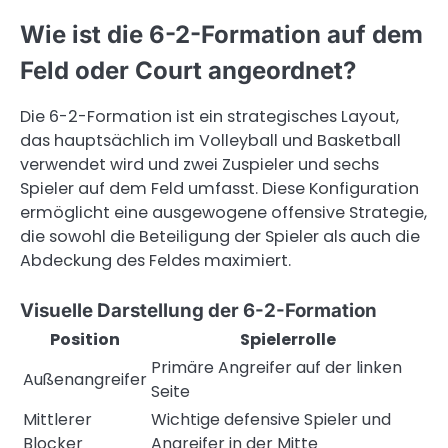
Wie ist die 6-2-Formation auf dem
Feld oder Court angeordnet?
Die 6-2-Formation ist ein strategisches Layout,
das hauptsächlich im Volleyball und Basketball
verwendet wird und zwei Zuspieler und sechs
Spieler auf dem Feld umfasst. Diese Konfiguration
ermöglicht eine ausgewogene offensive Strategie,
die sowohl die Beteiligung der Spieler als auch die
Abdeckung des Feldes maximiert.
Visuelle Darstellung der 6-2-Formation
Position
Spielerrolle
Primäre Angreifer auf der linken
Außenangreifer
Seite
Mittlerer
Wichtige defensive Spieler und
Blocker
Angreifer in der Mitte