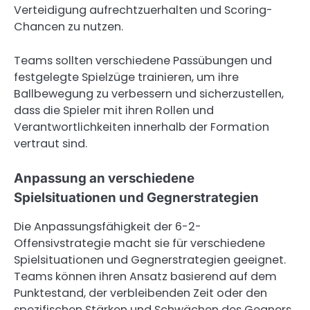
Verteidigung aufrechtzuerhalten und Scoring-
Chancen zu nutzen.
Teams sollten verschiedene Passübungen und
festgelegte Spielzüge trainieren, um ihre
Ballbewegung zu verbessern und sicherzustellen,
dass die Spieler mit ihren Rollen und
Verantwortlichkeiten innerhalb der Formation
vertraut sind.
Anpassung an verschiedene
Spielsituationen und Gegnerstrategien
Die Anpassungsfähigkeit der 6-2-
Offensivstrategie macht sie für verschiedene
Spielsituationen und Gegnerstrategien geeignet.
Teams können ihren Ansatz basierend auf dem
Punktestand, der verbleibenden Zeit oder den
spezifischen Stärken und Schwächen des Gegners