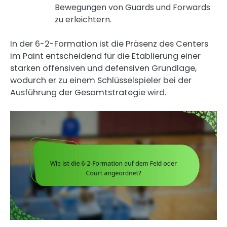
Bewegungen von Guards und Forwards
zu erleichtern.
In der 6-2-Formation ist die Präsenz des Centers
im Paint entscheidend für die Etablierung einer
starken offensiven und defensiven Grundlage,
wodurch er zu einem Schlüsselspieler bei der
Ausführung der Gesamtstrategie wird.