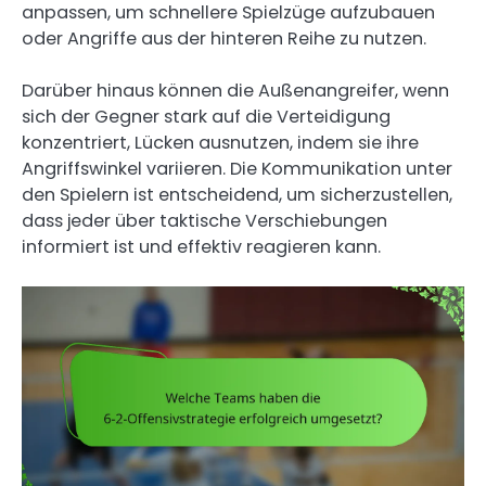
anpassen, um schnellere Spielzüge aufzubauen
oder Angriffe aus der hinteren Reihe zu nutzen.
Darüber hinaus können die Außenangreifer, wenn
sich der Gegner stark auf die Verteidigung
konzentriert, Lücken ausnutzen, indem sie ihre
Angriffswinkel variieren. Die Kommunikation unter
den Spielern ist entscheidend, um sicherzustellen,
dass jeder über taktische Verschiebungen
informiert ist und effektiv reagieren kann.