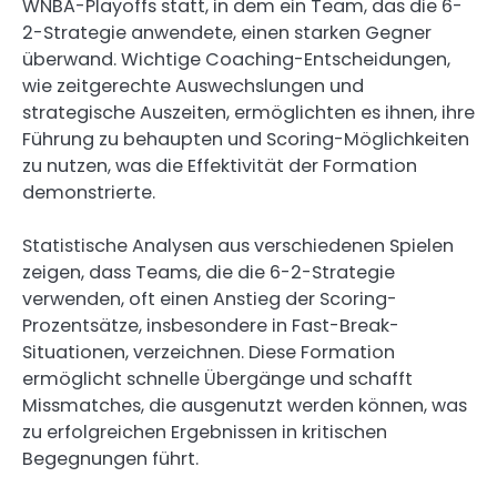
WNBA-Playoffs statt, in dem ein Team, das die 6-
2-Strategie anwendete, einen starken Gegner
überwand. Wichtige Coaching-Entscheidungen,
wie zeitgerechte Auswechslungen und
strategische Auszeiten, ermöglichten es ihnen, ihre
Führung zu behaupten und Scoring-Möglichkeiten
zu nutzen, was die Effektivität der Formation
demonstrierte.
Statistische Analysen aus verschiedenen Spielen
zeigen, dass Teams, die die 6-2-Strategie
verwenden, oft einen Anstieg der Scoring-
Prozentsätze, insbesondere in Fast-Break-
Situationen, verzeichnen. Diese Formation
ermöglicht schnelle Übergänge und schafft
Missmatches, die ausgenutzt werden können, was
zu erfolgreichen Ergebnissen in kritischen
Begegnungen führt.