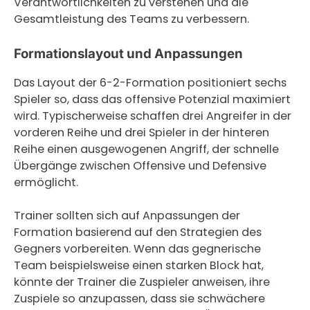
Verantwortlichkeiten zu verstehen und die
Gesamtleistung des Teams zu verbessern.
Formationslayout und Anpassungen
Das Layout der 6-2-Formation positioniert sechs
Spieler so, dass das offensive Potenzial maximiert
wird. Typischerweise schaffen drei Angreifer in der
vorderen Reihe und drei Spieler in der hinteren
Reihe einen ausgewogenen Angriff, der schnelle
Übergänge zwischen Offensive und Defensive
ermöglicht.
Trainer sollten sich auf Anpassungen der
Formation basierend auf den Strategien des
Gegners vorbereiten. Wenn das gegnerische
Team beispielsweise einen starken Block hat,
könnte der Trainer die Zuspieler anweisen, ihre
Zuspiele so anzupassen, dass sie schwächere