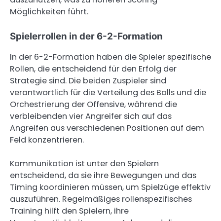
Möglichkeiten führt.
Spielerrollen in der 6-2-Formation
In der 6-2-Formation haben die Spieler spezifische
Rollen, die entscheidend für den Erfolg der
Strategie sind. Die beiden Zuspieler sind
verantwortlich für die Verteilung des Balls und die
Orchestrierung der Offensive, während die
verbleibenden vier Angreifer sich auf das
Angreifen aus verschiedenen Positionen auf dem
Feld konzentrieren.
Kommunikation ist unter den Spielern
entscheidend, da sie ihre Bewegungen und das
Timing koordinieren müssen, um Spielzüge effektiv
auszuführen. Regelmäßiges rollenspezifisches
Training hilft den Spielern, ihre