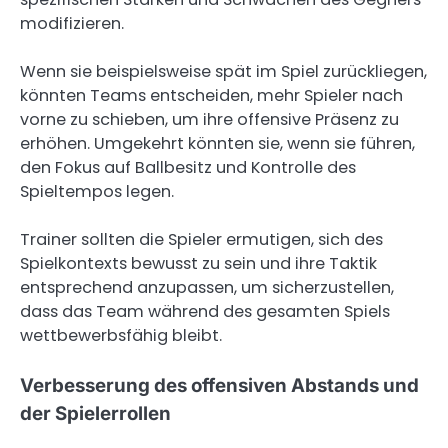
modifizieren.
Wenn sie beispielsweise spät im Spiel zurückliegen,
könnten Teams entscheiden, mehr Spieler nach
vorne zu schieben, um ihre offensive Präsenz zu
erhöhen. Umgekehrt könnten sie, wenn sie führen,
den Fokus auf Ballbesitz und Kontrolle des
Spieltempos legen.
Trainer sollten die Spieler ermutigen, sich des
Spielkontexts bewusst zu sein und ihre Taktik
entsprechend anzupassen, um sicherzustellen,
dass das Team während des gesamten Spiels
wettbewerbsfähig bleibt.
Verbesserung des offensiven Abstands und
der Spielerrollen